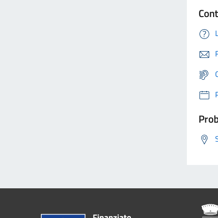
Cont
Prob