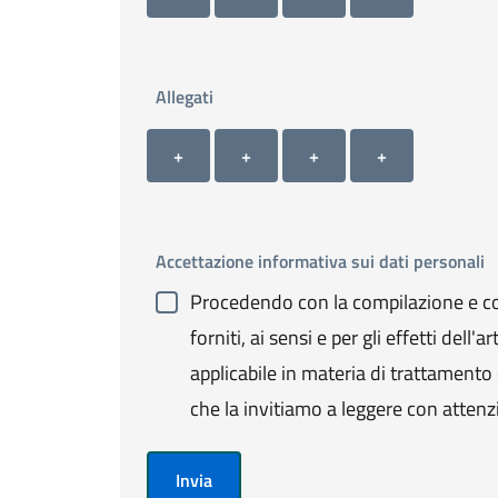
Allegati
Allegato 1
Allegato 2
Allegato 3
Allegato 4
+ Carica allegato 1
+ Carica allegato 2
+ Carica allegato 3
+ Carica allegato 4
+
+
+
+
Accettazione informativa sui dati personali
Procedendo con la compilazione e con
forniti, ai sensi e per gli effetti de
applicabile in materia di trattamento de
che la invitiamo a leggere con attenz
Invia