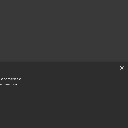
×
nzionamento e
nformazioni
Municipium
Accesso redazione
ortenuova • Powered by
•