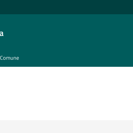
a
il Comune