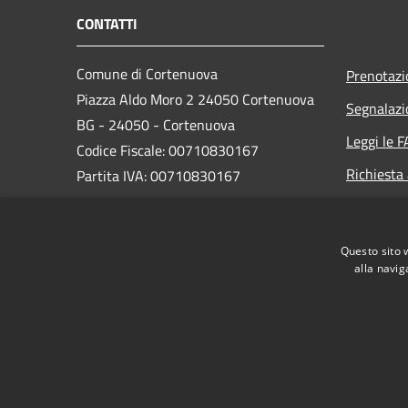
CONTATTI
Comune di Cortenuova
Prenotaz
Piazza Aldo Moro 2 24050 Cortenuova
Segnalazi
BG - 24050 - Cortenuova
Leggi le 
Codice Fiscale: 00710830167
Richiesta
Partita IVA: 00710830167
PEC:
comune.cortenuova@pec.regione.lombardia.it
Questo sito 
Centralino Unico: 0363 992444
alla navig
RSS
Accessibilità
Privacy
Cookie
Mappa de