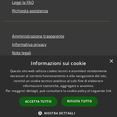
Leggi le FAQ
Richiesta assistenza
Amministrazione trasparente
Informativa privacy
Note legali
×
Dichiarazione di accessibilità
Informazioni sui cookie
Questo sito web utilizza cookie tecnici e assimilati strettamente
necessari al corretto funzionamento e alla navigazione del sito,
nonché un cookie tecnico analitico al solo fine di elaborare
informazioni statistiche, aggregate e anonime.
RSS
Copyright © 2026 • Comune di
Per maggiori dettagli, può consultare la cookie policy al seguente
link
Accessibilità
Cortenuova • Powered by
Privacy
Municipium
Accesso
•
RIFIUTA TUTTO
ACCETTA TUTTO
Cookie
redazione
Mappa del sito
MOSTRA DETTAGLI