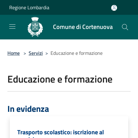
Salta al contenuto principale
Regione Lombardia
Comune di Cortenuova
Home
>
Servizi
>
Educazione e formazione
Educazione e formazione
In evidenza
Trasporto scolastico: iscrizione al