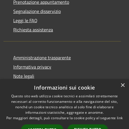
Prenotazione appuntamento
Segnalazione disservizio
Leggi le FAQ
Richiesta assistenza
Amministrazione trasparente
Informativa privacy
Note legali
×
Dichiarazione di accessibilità
Informazioni sui cookie
Questo sito web utilizza cookie tecnici e assimilati strettamente
necessari al corretto funzionamento e alla navigazione del sito,
nonché un cookie tecnico analitico al solo fine di elaborare
informazioni statistiche, aggregate e anonime.
RSS
Copyright © 2026 • Comune di
Per maggiori dettagli, può consultare la cookie policy al seguente
link
Accessibilità
Cortenuova • Powered by
Privacy
Municipium
Accesso
•