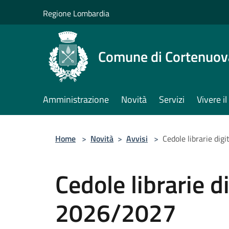
Salta al contenuto principale
Regione Lombardia
Comune di Cortenuov
Amministrazione
Novità
Servizi
Vivere 
Home
>
Novità
>
Avvisi
>
Cedole librarie dig
Cedole librarie di
2026/2027