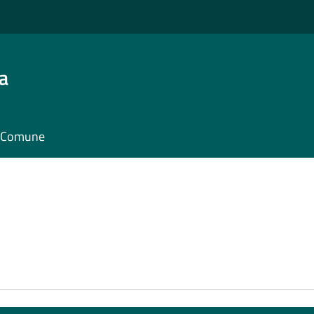
a
il Comune