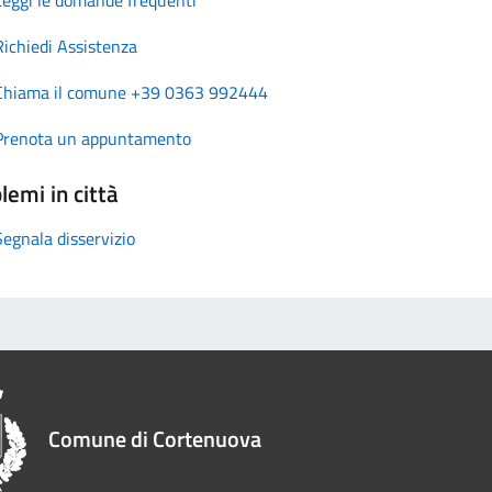
Richiedi Assistenza
Chiama il comune +39 0363 992444
Prenota un appuntamento
lemi in città
Segnala disservizio
Comune di Cortenuova