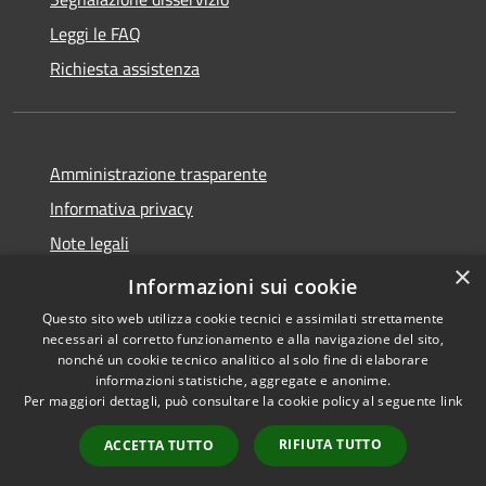
Leggi le FAQ
Richiesta assistenza
Amministrazione trasparente
Informativa privacy
Note legali
×
Dichiarazione di accessibilità
Informazioni sui cookie
Questo sito web utilizza cookie tecnici e assimilati strettamente
necessari al corretto funzionamento e alla navigazione del sito,
nonché un cookie tecnico analitico al solo fine di elaborare
informazioni statistiche, aggregate e anonime.
RSS
Copyright © 2026 • Comune di
Per maggiori dettagli, può consultare la cookie policy al seguente
link
Accessibilità
Cortenuova • Powered by
Privacy
Municipium
Accesso
•
RIFIUTA TUTTO
ACCETTA TUTTO
Cookie
redazione