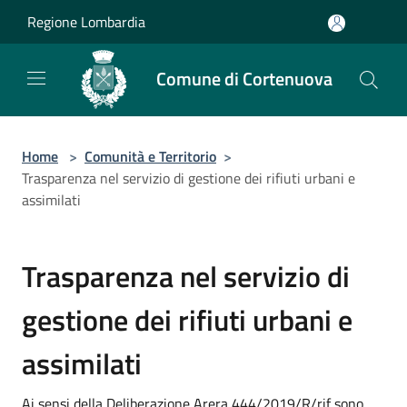
Salta al contenuto principale
Regione Lombardia
Comune di Cortenuova
Home
>
Comunità e Territorio
>
Trasparenza nel servizio di gestione dei rifiuti urbani e
assimilati
Trasparenza nel servizio di
gestione dei rifiuti urbani e
assimilati
Ai sensi della Deliberazione Arera 444/2019/R/rif sono