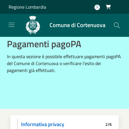
Salta al contenuto principale
Regione Lombardia

Comune di Cortenuova
Pagamenti pagoPA
In questa sezione è possibile effettuare pagamenti pagoPA
del Comune di Cortenuova o verificare l’esito dei
pagamenti già effettuati.
Informativa privacy
2/6
Scegli il pagamento
Dati anagrafici
Paga
Riepilogo