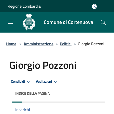
Salta al contenuto principale
Regione Lombardia
Comune di Cortenuova
Home
>
Amministrazione
>
Politici
>
Giorgio Pozzoni
Giorgio Pozzoni
Condividi
Vedi azioni
INDICE DELLA PAGINA
Incarichi