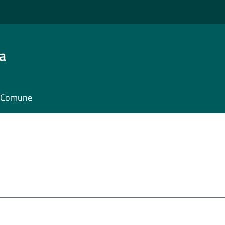
a
il Comune