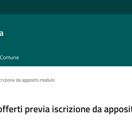
a
il Comune
iscrizione da apposito modulo
 offerti previa iscrizione da appo