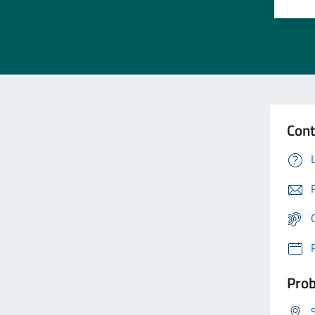
Cont
Prob