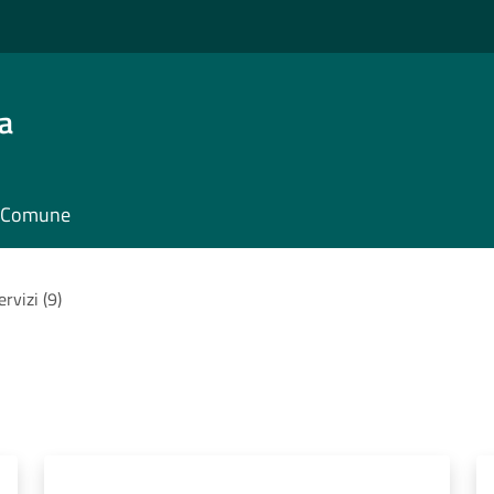
a
il Comune
ervizi (9)