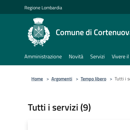
Salta al contenuto principale
Regione Lombardia
Comune di Cortenuov
Amministrazione
Novità
Servizi
Vivere 
Home
>
Argomenti
>
Tempo libero
>
Tutti i s
Tutti i servizi (9)