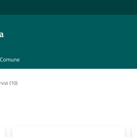
a
il Comune
rvizi (10)