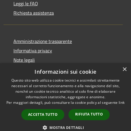
Leggi le FAQ
Richiesta assistenza
Amministrazione trasparente
Informativa privacy
Note legali
×
Dichiarazione di accessibilità
Informazioni sui cookie
Questo sito web utilizza cookie tecnici e assimilati strettamente
necessari al corretto funzionamento e alla navigazione del sito,
nonché un cookie tecnico analitico al solo fine di elaborare
informazioni statistiche, aggregate e anonime.
RSS
Copyright © 2026 • Comune di
Per maggiori dettagli, può consultare la cookie policy al seguente
link
Accessibilità
Cortenuova • Powered by
Privacy
Municipium
Accesso
•
RIFIUTA TUTTO
ACCETTA TUTTO
Cookie
redazione
Mappa del sito
MOSTRA DETTAGLI