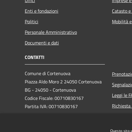
Uffici
Imprese 
Enti e fondazioni
Catasto e
Politici
Mobilità e
Personale Amministrativo
Documenti e dati
CONTATTI
Comune di Cortenuova
Prenotaz
Piazza Aldo Moro 2 24050 Cortenuova
Segnalazi
BG - 24050 - Cortenuova
Leggi le 
Codice Fiscale: 00710830167
Richiesta
Partita IVA: 00710830167
PEC:
comune.cortenuova@pec.regione.lombardia.it
Questo sito 