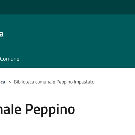
a
il Comune
eca
>
Biblioteca comunale Peppino Impastato
nale Peppino