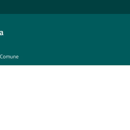
a
il Comune