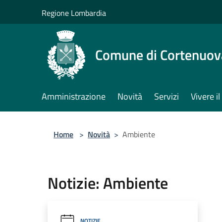
Salta al contenuto principale
Regione Lombardia
Comune di Cortenuov
Amministrazione
Novità
Servizi
Vivere 
Home
>
Novità
>
Ambiente
Notizie: Ambiente
NOTIZIE