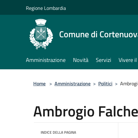
Salta al contenuto principale
Regione Lombardia
Comune di Cortenuov
Amministrazione
Novità
Servizi
Vivere 
Home
>
Amministrazione
>
Politici
>
Ambrogio
Ambrogio Falche
INDICE DELLA PAGINA