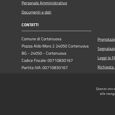
Personale Amministrativo
Documenti e dati
CONTATTI
Comune di Cortenuova
Prenotaz
Piazza Aldo Moro 2 24050 Cortenuova
Segnalazi
BG - 24050 - Cortenuova
Leggi le 
Codice Fiscale: 00710830167
Richiesta
Partita IVA: 00710830167
PEC:
comune.cortenuova@pec.regione.lombardia.it
Questo sito 
Centralino Unico: 0363 992444
alla navig