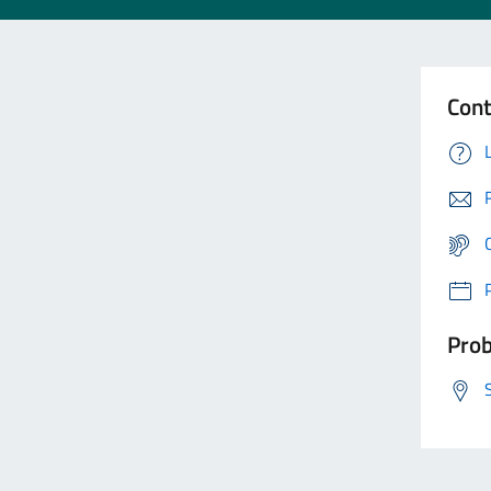
Cont
Prob