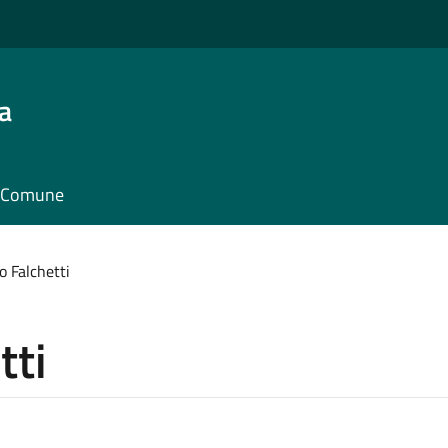
a
il Comune
 Falchetti
tti