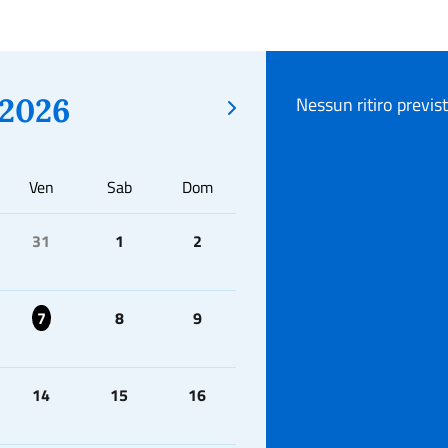
2026
Nessun ritiro previs
Ven
Sab
Dom
31
1
2
7
8
9
14
15
16