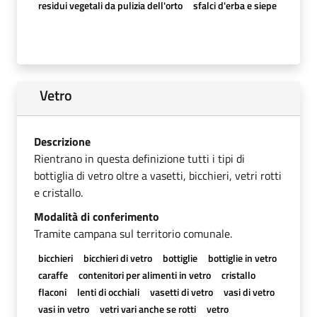
residui vegetali da pulizia dell'orto
sfalci d'erba e siepe
Vetro
Descrizione
Rientrano in questa definizione tutti i tipi di
bottiglia di vetro oltre a vasetti, bicchieri, vetri rotti
e cristallo.
Modalità di conferimento
Tramite campana sul territorio comunale.
bicchieri
bicchieri di vetro
bottiglie
bottiglie in vetro
caraffe
contenitori per alimenti in vetro
cristallo
flaconi
lenti di occhiali
vasetti di vetro
vasi di vetro
vasi in vetro
vetri vari anche se rotti
vetro