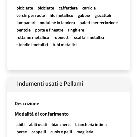
biciclette
biciclette
caffettiere
carriole
cerchi per ruote
filo metallico
gabbie
giocattoli
lampadari
onduline in lamiera
paletti per recinzione
pentole
porte e finestre
ringhiere
rottame metallico
rubinetti
scaffali metallici
stendini metallici
tubi metallici
Indumenti usati e Pellami
Descrizione
Modalità di conferimento
abiti
abiti usati
biancheria
biancheria intima
borse
cappelli
cuoio e pelli
maglieria