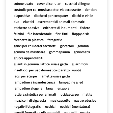
cotone usato
cover di cellulari
cucchiai di legno
custodie per cd, musicassette, videocassette
dentiere
diapositive
dischetti per computer
dischi in vinile
dvd
elastici
escrementi di animali domestici
etichette adesive
etichette di indumenti
federe
feltrini
filo interdentale
fiori finti
floppy disk
forchette in plastica
fotografie
ganci per chiuderei sacchetti
giocattoli
gomma
gomma da masticare
gommapiuma
goniometri
grucce appendiabiti
guanti in gomma, lattice, usa e getta
guarnizioni
insetticidi per uso domestico (barattoli vuoti)
lacci per scarpe
lamette usa e getta
lampadine a incandescenza
lampadine a led
lampadine alogene
lana
lenzuola
lettiera sintetica per animali
lucidascarpe
matite
mozziconi di sigaretta
musicassette
nastro adesivo
negativi fotografici
occhiali
occhiali (montatura)
oggetti formati da più materiali
ombrelli
ovatta