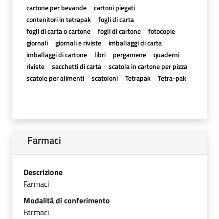
cartone per bevande
cartoni piegati
contenitori in tetrapak
fogli di carta
fogli di carta o cartone
fogli di cartone
fotocopie
giornali
giornali e riviste
imballaggi di carta
imballaggi di cartone
libri
pergamene
quaderni
riviste
sacchetti di carta
scatola in cartone per pizza
scatole per alimenti
scatoloni
Tetrapak
Tetra-pak
Farmaci
Descrizione
Farmaci
Modalità di conferimento
Farmaci