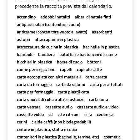
precedente la raccolta prevista dal calendario.
accendino
addobbi natalizi
alberi di natale finti
antiparassitari (contenitore vuoto)
antitarme (contenitore vuoto e lavato)
assorbenti
astucci
attaccapanni in plastica
attrezzatura da cucina in plastica
bacinelle in plastica
bambole
bandiere
batuffoli e bastoncini di cotone
bicchieri in plastica
borse di cuoio
bottoni
canne per irrigazione
capelli
capsule caffè
carta accoppiata con altri materiali
carta cerata
carta da formaggio
carta da salumi
carta per affettati
carta per formaggio
carta plastificata
carta sporca di colla o altre sostanze
carta unta
carta vetrata
cassette audio
cassette audio e video
cassette video
cd
cd e cd-rom
cera
ceramica
cerini
cialde caffè (non biodegradabili)
cinture in plastica, stoffa e cuoio
contenitori in plastica (bacinelle, terrine, etc)
cosmetici