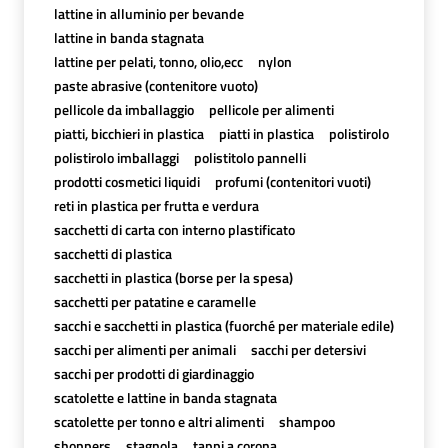
lattine in alluminio per bevande
lattine in banda stagnata
lattine per pelati, tonno, olio,ecc
nylon
paste abrasive (contenitore vuoto)
pellicole da imballaggio
pellicole per alimenti
piatti, bicchieri in plastica
piatti in plastica
polistirolo
polistirolo imballaggi
polistitolo pannelli
prodotti cosmetici liquidi
profumi (contenitori vuoti)
reti in plastica per frutta e verdura
sacchetti di carta con interno plastificato
sacchetti di plastica
sacchetti in plastica (borse per la spesa)
sacchetti per patatine e caramelle
sacchi e sacchetti in plastica (fuorché per materiale edile)
sacchi per alimenti per animali
sacchi per detersivi
sacchi per prodotti di giardinaggio
scatolette e lattine in banda stagnata
scatolette per tonno e altri alimenti
shampoo
shoppers
stagnola
tappi a corona