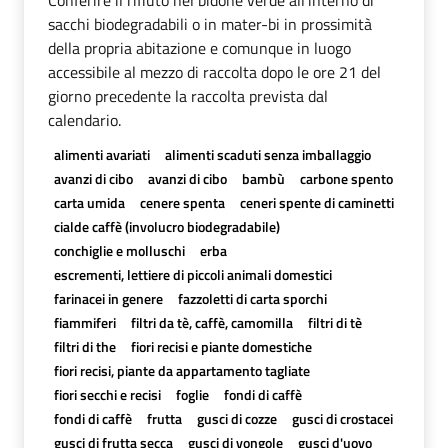
sacchi biodegradabili o in mater-bi in prossimità
della propria abitazione e comunque in luogo
accessibile al mezzo di raccolta dopo le ore 21 del
giorno precedente la raccolta prevista dal
calendario.
alimenti avariati
alimenti scaduti senza imballaggio
avanzi di cibo
avanzi di cibo
bambù
carbone spento
carta umida
cenere spenta
ceneri spente di caminetti
cialde caffè (involucro biodegradabile)
conchiglie e molluschi
erba
escrementi, lettiere di piccoli animali domestici
farinacei in genere
fazzoletti di carta sporchi
fiammiferi
filtri da tè, caffè, camomilla
filtri di tè
filtri di the
fiori recisi e piante domestiche
fiori recisi, piante da appartamento tagliate
fiori secchi e recisi
foglie
fondi di caffè
fondi di caffè
frutta
gusci di cozze
gusci di crostacei
gusci di frutta secca
gusci di vongole
gusci d'uovo