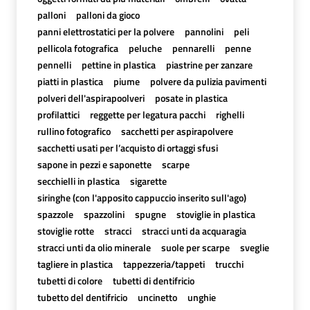
palloni
palloni da gioco
panni elettrostatici per la polvere
pannolini
peli
pellicola fotografica
peluche
pennarelli
penne
pennelli
pettine in plastica
piastrine per zanzare
piatti in plastica
piume
polvere da pulizia pavimenti
polveri dell'aspirapoolveri
posate in plastica
profilattici
reggette per legatura pacchi
righelli
rullino fotografico
sacchetti per aspirapolvere
sacchetti usati per l’acquisto di ortaggi sfusi
sapone in pezzi e saponette
scarpe
secchielli in plastica
sigarette
siringhe (con l'apposito cappuccio inserito sull'ago)
spazzole
spazzolini
spugne
stoviglie in plastica
stoviglie rotte
stracci
stracci unti da acquaragia
stracci unti da olio minerale
suole per scarpe
sveglie
tagliere in plastica
tappezzeria/tappeti
trucchi
tubetti di colore
tubetti di dentifricio
tubetto del dentifricio
uncinetto
unghie