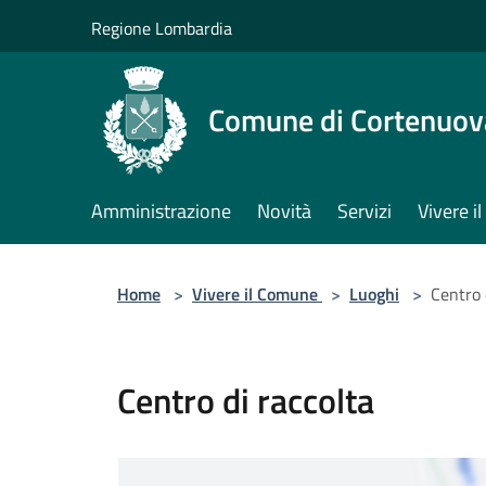
Salta al contenuto principale
Regione Lombardia
Comune di Cortenuov
Amministrazione
Novità
Servizi
Vivere 
Home
>
Vivere il Comune
>
Luoghi
>
Centro 
Centro di raccolta